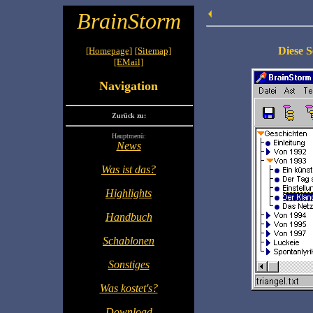
BrainStorm
Diese S
[Homepage]
-
[Sitemap]
[EMail]
Navigation
Zurück zu:
Hauptmenü:
News
Was ist das?
Highlights
Handbuch
Schablonen
Sonstiges
Was kostet's?
Download