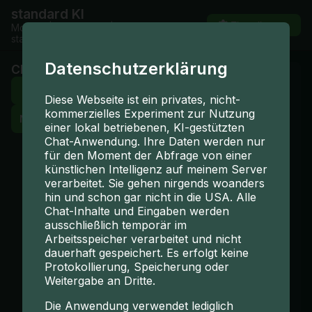
standard KI
Einstellungen
Modell:
| LM Studio:
| Prompt:
standard.txt
Datenschutzerklärung
Chats
Fehler
Neuer Chat
Diese Webseite ist ein privates, nicht-
Anwendung konnte
kommerzielles Experiment zur Nutzung
Neuer Chat 1
nicht geladen
einer lokal betriebenen, KI-gestützten
werden. Bitte laden
Chat-Anwendung. Ihre Daten werden nur
Sie die Seite neu und
für den Moment der Abfrage von einer
prüfen Sie die
künstlichen Intelligenz auf meinem Server
verarbeitet. Sie gehen nirgends woanders
Browser-Konsole
hin und schon gar nicht in die USA. Alle
(F12).
Chat-Inhalte und Eingaben werden
ausschließlich temporär im
Details:
t.at is not a
Arbeitsspeicher verarbeitet und nicht
function Please
dauerhaft gespeichert. Es erfolgt keine
report this to
Protokollierung, Speicherung oder
https://github.com/m
Weitergabe an Dritte.
arkedjs/marked.
Die Anwendung verwendet lediglich